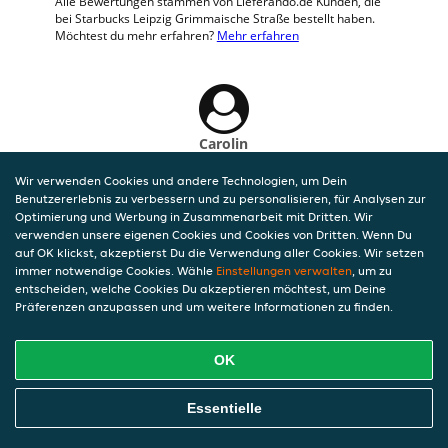
Alle Bewertungen stammen von Lieferando.de Kunden, die
bei Starbucks Leipzig Grimmaische Straße bestellt haben.
Möchtest du mehr erfahren?
Mehr erfahren
Carolin
30 Jun 2026 um 17:28
Wir verwenden Cookies und andere Technologien, um Dein
Rundum perfekte Lieferung!
Benutzererlebnis zu verbessern und zu personalisieren, für Analysen zur
Optimierung und Werbung in Zusammenarbeit mit Dritten. Wir
verwenden unsere eigenen Cookies und Cookies von Dritten. Wenn Du
auf OK klickst, akzeptierst Du die Verwendung aller Cookies. Wir setzen
immer notwendige Cookies. Wähle
Einstellungen verwalten
, um zu
entscheiden, welche Cookies Du akzeptieren möchtest, um Deine
Präferenzen anzupassen und um weitere Informationen zu finden.
OK
Essentielle